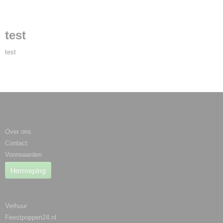
test
test
Informatie
Over ons
Contact
Voorwaarden
Herroeping
Categorieën
Verhuur
Feestpoppen24.nl