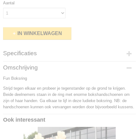
Aantal
IN WINKELWAGEN
Specificaties
Afmetingen
Omschrijving
5.5 x 5.5 x 2 mter (l*b*h)
Fun Boksring
Capaciteit
2 personen
Strijd tegen elkaar en probeer je tegenstander op de grond te krijgen.
Stroomverbruik
Beide deelnemers staan in de ring met enorme bokshandschoenen om
1x 1100 Watt 230V
zijn of haar handen. Ga elkaar te lijf in deze ludieke boksring. NB: de
Te vervoeren in
handschoenen kunnen ook vervangen worden door bijvoorbeeld kussens.
Auto met aanhanger of Bus
Ook interessant
Aantal toezichthouders
minimaal 1 persoon (18 jaar of ouder)
Transport afmetingen