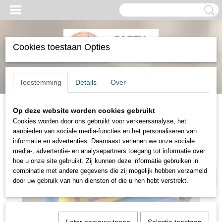
Cookies toestaan Opties
Inloggen
Registreren
UW WINKELWAGEN
Toestemming
Details
Over
Geen producten
(0)
Op deze website worden cookies gebruikt
Home
>
Verhuur
>
Springkussens
>
Fun boksring
Cookies worden door ons gebruikt voor verkeersanalyse, het
aanbieden van sociale media-functies en het personaliseren van
informatie en advertenties. Daarnaast verlenen we onze sociale
2 personen
media-, advertentie- en analysepartners toegang tot informatie over
hoe u onze site gebruikt. Zij kunnen deze informatie gebruiken in
combinatie met andere gegevens die zij mogelijk hebben verzameld
door uw gebruik van hun diensten of die u hen hebt verstrekt.