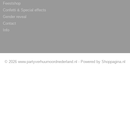
Feestshop
Confetti & Special effects
Gender reveal
Contact
Info
Betaalmethodes
© 2026 www.partyverhuurnoordnederland.nl - Powered by Shoppagina.nl