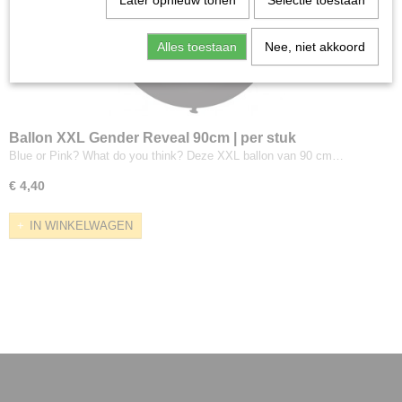
Later opnieuw tonen
Selectie toestaan
Alles toestaan
Nee, niet akkoord
Ballon XXL Gender Reveal 90cm | per stuk
Blue or Pink? What do you think? Deze XXL ballon van 90 cm…
€ 4,40
IN WINKELWAGEN
Informatie