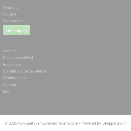
Over ons
Contact
Voorwaarden
Herroeping
Categorieën
Verhuur
Feestpoppen24.nl
Feestshop
Confetti & Special effects
Gender reveal
Contact
Info
Betaalmethodes
© 2026 www.partyverhuurnoordnederland.nl - Powered by Shoppagina.nl