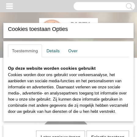
Cookies toestaan Opties
Inloggen
Registreren
UW WINKELWAGEN
Toestemming
Details
Over
Geen producten
(0)
Op deze website worden cookies gebruikt
Home
>
Feestshop
>
Babyshower
Cookies worden door ons gebruikt voor verkeersanalyse, het
aanbieden van sociale media-functies en het personaliseren van
informatie en advertenties. Daarnaast verlenen we onze sociale
Sorteer op:
media-, advertentie- en analysepartners toegang tot informatie over
hoe u onze site gebruikt. Zij kunnen deze informatie gebruiken in
combinatie met andere gegevens die zij mogelijk hebben verzameld
door uw gebruik van hun diensten of die u hen hebt verstrekt.