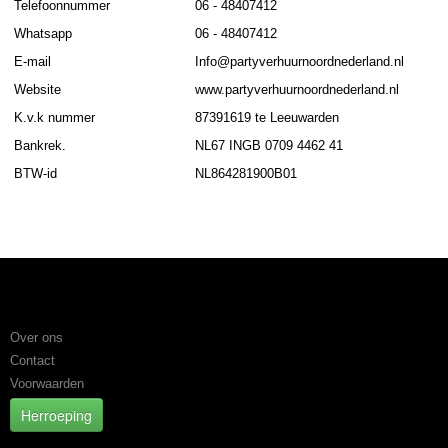
Telefoonnummer
06 - 48407412
Whatsapp
06 - 48407412
E-mail
Info@partyverhuurnoordnederland.nl
Website
www.partyverhuurnoordnederland.nl
K.v.k nummer
87391619 te Leeuwarden
Bankrek.
NL67 INGB 0709 4462 41
BTW-id
NL864281900B01
Informatie
Over ons
Contact
Voorwaarden
Herroeping