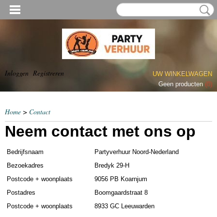
Inloggen
Registreren
UW WINKELWAGEN
Geen producten
(0)
Home
>
Contact
Neem contact met ons op
Bedrijfsnaam
Partyverhuur Noord-Nederland
Bezoekadres
Bredyk 29-H
Postcode + woonplaats
9056 PB Koarnjum
Postadres
Boomgaardstraat 8
Postcode + woonplaats
8933 GC Leeuwarden