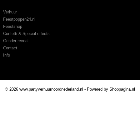
Categorieën
Verhuur
Feestpoppen24.nl
Feestshop
Confetti & Special effects
Gender reveal
Contact
Info
Betaalmethodes
© 2026 www.partyverhuurnoordnederland.nl - Powered by Shoppagina.nl