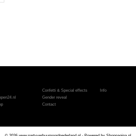
rieën
Confetti & Special effects
Info
ppen24.nl
Gender reveal
op
Contact
© 2026 www.partyverhuurnoordnederland.nl - Powered by Shoppagina.nl