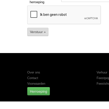
herroeping
Verstuur »
Informatie
Catego
Over ons
Verhuur
Contact
Feestpo
Voorwaarden
Feestsh
Herroeping