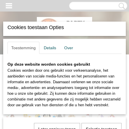
Cookies toestaan Opties
Inloggen
Registreren
UW WINKELWAGEN
Toestemming
Details
Over
Geen producten
(0)
Op deze website worden cookies gebruikt
Home
>
Feestpoppen24.nl
>
Sarah Poppen
Cookies worden door ons gebruikt voor verkeersanalyse, het
aanbieden van sociale media-functies en het personaliseren van
NIEUW: VANAF 1 MAART 2023
informatie en advertenties. Daarnaast verlenen we onze sociale
media-, advertentie- en analysepartners toegang tot informatie over
hoe u onze site gebruikt. Zij kunnen deze informatie gebruiken in
LANDELIJKE BEZORGING
combinatie met andere gegevens die zij mogelijk hebben verzameld
door uw gebruik van hun diensten of die u hen hebt verstrekt.