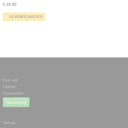
€ 25,00
IN WINKELWAGEN
Informatie
Over ons
Contact
Voorwaarden
Herroeping
Categorieën
Verhuur