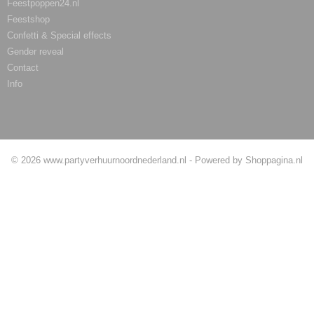
Feestpoppen24.nl
Feestshop
Confetti & Special effects
Gender reveal
Contact
Info
Betaalmethodes
© 2026 www.partyverhuurnoordnederland.nl - Powered by Shoppagina.nl