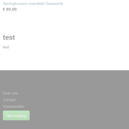
Springkussen overdekt Seaworld
€ 60,00
test
test
Informatie
Over ons
Contact
Voorwaarden
Herroeping
Categorieën