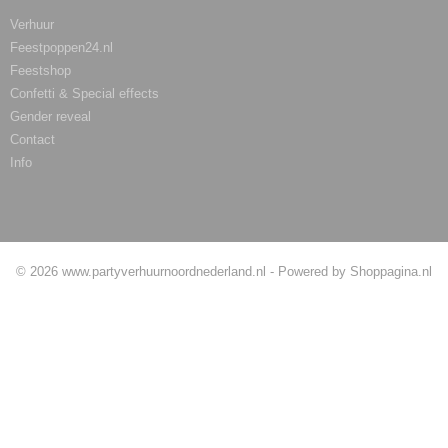
Verhuur
Feestpoppen24.nl
Feestshop
Confetti & Special effects
Gender reveal
Contact
Info
Betaalmethodes
© 2026 www.partyverhuurnoordnederland.nl - Powered by Shoppagina.nl