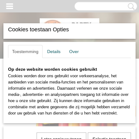
Cookies toestaan Opties
Inloggen
Registreren
UW WINKELWAGEN
Toestemming
Details
Over
Geen producten
(0)
Op deze website worden cookies gebruikt
Home
>
Verhuur
>
Springkussens
>
Springkussen disco 4 meter
Cookies worden door ons gebruikt voor verkeersanalyse, het
aanbieden van sociale media-functies en het personaliseren van
informatie en advertenties. Daarnaast verlenen we onze sociale
9 personen
media-, advertentie- en analysepartners toegang tot informatie over
hoe u onze site gebruikt. Zij kunnen deze informatie gebruiken in
combinatie met andere gegevens die zij mogelijk hebben verzameld
door uw gebruik van hun diensten of die u hen hebt verstrekt.