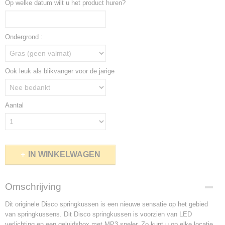
Op welke datum wilt u het product huren?
Ondergrond :
Ook leuk als blikvanger voor de jarige
Aantal
IN WINKELWAGEN
Omschrijving
Dit originele
Disco
springkussen is een nieuwe sensatie op het gebied
van springkussens. Dit
Disco
springkussen is voorzien van LED
verlichting en een geluidsbox met MP3 speler. Zo kunt u op elke locatie