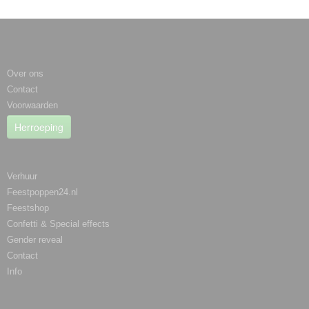
Informatie
Over ons
Contact
Voorwaarden
Herroeping
Categorieën
Verhuur
Feestpoppen24.nl
Feestshop
Confetti & Special effects
Gender reveal
Contact
Info
Betaalmethodes