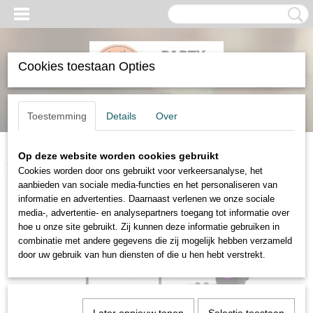
Cookies toestaan Opties
Inloggen
Registreren
UW WINKELWAGEN
Toestemming
Details
Over
Geen producten
(0)
Op deze website worden cookies gebruikt
Home
>
Verhuur
>
Audio en verlichting
>
Te huur: Karaokeset
Cookies worden door ons gebruikt voor verkeersanalyse, het
aanbieden van sociale media-functies en het personaliseren van
informatie en advertenties. Daarnaast verlenen we onze sociale
media-, advertentie- en analysepartners toegang tot informatie over
hoe u onze site gebruikt. Zij kunnen deze informatie gebruiken in
combinatie met andere gegevens die zij mogelijk hebben verzameld
door uw gebruik van hun diensten of die u hen hebt verstrekt.