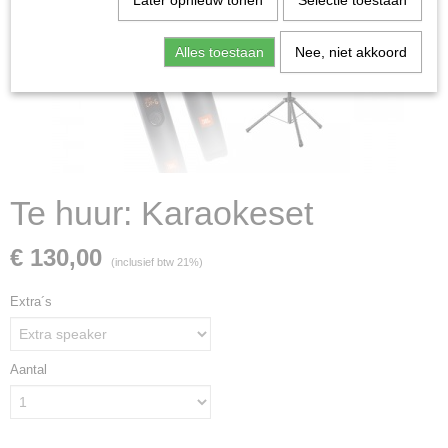
Later opnieuw tonen
Selectie toestaan
Alles toestaan
Nee, niet akkoord
Te huur: Karaokeset
€ 130,00
(inclusief btw 21%)
Extra´s
Aantal