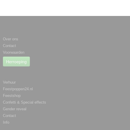
Informatie
Over ons
Contact
Voorwaarden
Herroeping
Categorieën
Verhuur
Feestpoppen24.nl
Feestshop
Confetti & Special effects
Gender reveal
Contact
Info