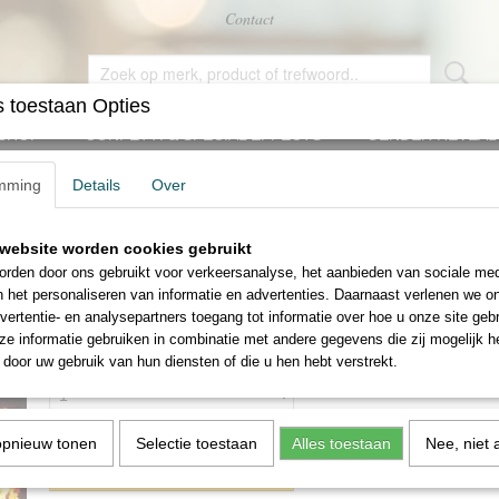
Contact
 toestaan Opties
SHOP
CONFETTI & SPECIAL EFFECTS
GENDER REVEAL
mming
Details
Over
X Stage Flame set van twee
website worden cookies gebruikt
MagicFX Stage Flame set 
rden door ons gebruikt voor verkeersanalyse, het aanbieden van sociale med
n het personaliseren van informatie en advertenties. Daarnaast verlenen we o
€ 150,00
vertentie- en analysepartners toegang tot informatie over hoe u onze site gebru
(inclusief btw 21%)
e informatie gebruiken in combinatie met andere gegevens die zij mogelijk 
Aantal
door uw gebruik van hun diensten of die u hen hebt verstrekt.
opnieuw tonen
Selectie toestaan
Alles toestaan
Nee, niet 
IN WINKELWAGEN