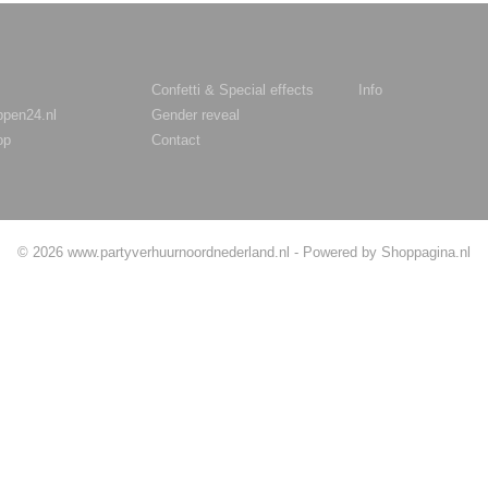
rieën
Confetti & Special effects
Info
ppen24.nl
Gender reveal
op
Contact
© 2026 www.partyverhuurnoordnederland.nl - Powered by Shoppagina.nl