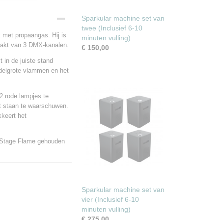
Sparkular machine set van
twee (Inclusief 6-10
 met propaangas. Hij is
minuten vulling)
maakt van 3 DMX-kanalen.
€ 150,00
 in de juiste stand
ddelgrote vlammen en het
2 rode lampjes te
rt staan te waarschuwen.
kkeert het
e Stage Flame gehouden
Sparkular machine set van
vier (Inclusief 6-10
minuten vulling)
€ 275,00