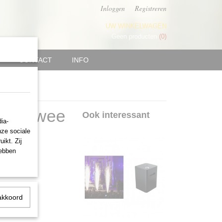
Inloggen
Registreren
UW WINKELWAGEN
Geen producten
(0)
CONTACT
INFO
van twee
Ook interessant
ia-
nze sociale
ikt. Zij
hebben
akkoord