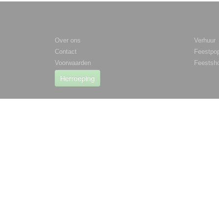
Informatie
Catego
Over ons
Verhuur
Contact
Feestpo
Voorwaarden
Feestsh
Herroeping