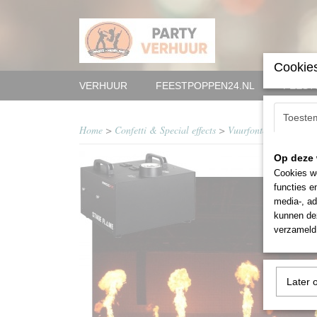
Cookies
VERHUUR
FEESTPOPPEN24.NL
FEEST
Toeste
Home
>
Confetti & Special effects
>
Vuurfontein
>
MagicF
Op deze 
Cookies wo
functies e
media-, ad
kunnen dez
verzameld 
Later 